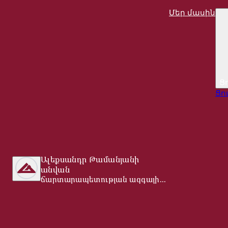
Մեր մասին
Ց
Ցո
Ալեքսանդր Թամանյանի
անվան
ճարտարապետության ազգային
թանգարան-ինստիտուտ