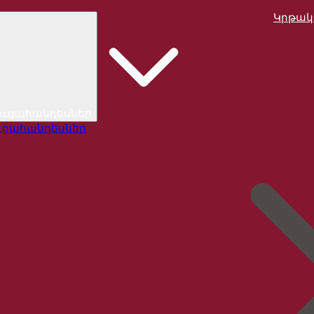
Կրթակ
ուցահանդեսներ
ւցահանդեսներ