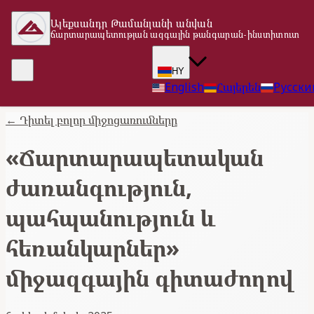
Ալեքսանդր Թամանյանի անվան
ճարտարապետության ազգային թանգարան-ինստիտուտ
HY
English
Հայերեն
Русски
←
Դիտել բոլոր միջոցառումները
«Ճարտարապետական
ժառանգություն,
պահպանություն և
հեռանկարներ»
միջազգային գիտաժողով