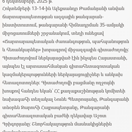
6 դեկտեմբերի, 2025 թ.
Հոկտեմբերի 13-14-ին Ալեքսանդր Թամանյանի անվան
ճարտարապետության ազգային թանգարան-
ինստիտուտում, թանգարանի հիմնադրման 35-ամյակի
միջոցառումների շրջանակում, տեղի ունեցավ
«Ճարտարապետական ժառանգություն, պահպանություն
և հեռանկարներ» խորագրով միջազգային գիտաժողովը:
Գիտաժողովում ներկայացված էին ինչպես Հայաստանի,
այնպես էլ արտասահմանյան գիտահետազոտական
կազմակերպությունների ներկայացուցիչներ և անկախ
հետազոտողներ: Գիտաժողովի բացմանը ողջույնի
խոսքով հանդես եկան՝ ՀՀ քաղաքաշինության կոմիտեի
նախագահի տեղակալ Նունե Պետրոսյանը, Թանգարանի
տնօրեն Զարուհի Հայրապետյանը, Թանգարանի
գիտահետազոտական բաժնի ղեկավար Աշոտ
Գրիգորյանը: Շնորհակալություն մասնակիցներին
մասնակցության համար: